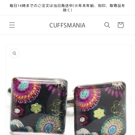
コンテ
毎日14時までのご注文は当日発送中(※年末年始、刻印、取寄品を
ンツに
除く)
進む
カ
CUFFSMANIA
ー
ト
商品情
報にス
キップ