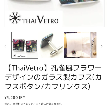
モ
ー
ダ
ル
で
メ
デ
ィ
ア
【ThaiVetro】孔雀風フラワー
(1)
(2
を
デザインのガラス製カフス(カ
開
く
フスボタン/カフリンクス)
通
¥5,280 JPY
常
税込。
配送料
はチェックアウト時に計算されます。