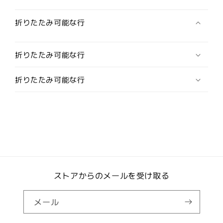
フ
フ
ス
ス
折りたたみ可能な行
(カ
(カ
フ
フ
折りたたみ可能な行
ス
ス
ボ
ボ
折りたたみ可能な行
タ
タ
ン/
ン/
カ
カ
フ
フ
リ
リ
ン
ン
ク
ク
ス)
ス)
ストアからのメールを受け取る
の
の
数
数
量
量
メール
を
を