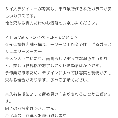
価
格
タイ人デザイナーが考案し、手作業で作られたガラスが美
しいカフスです。
他と異なる貴方だけのお洒落をお楽しみください。
＜Thai Vetro～タイベトロ～について＞
タイに複数店舗を構え、一つ一つ手作業で仕上げるガラス
ジュエリーメーカー。
ラメが入っていたり、南国らしいポップな配色だったり
と、美しい世界観で魅了してくれる逸品ばかりです。
手作業で作るため、デザインによっては写真と現物が少し
異なる場合があります。予めご了承ください。
※入荷時期によって留め具の向きが変わることがございま
す。
向きのご指定はできません。
ご了承の上ご購入お願い致します。