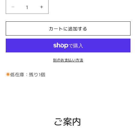
【ThaiVetro】
【ThaiVetro】
孔
孔
雀
雀
カートに追加する
風
風
フ
フ
ラ
ラ
ワ
ワ
別のお支払い方法
ー
ー
デ
デ
低在庫：残り1個
ザ
ザ
イ
イ
ン
ン
の
の
ガ
ガ
ラ
ラ
ご案内
ス
ス
製
製
カ
カ