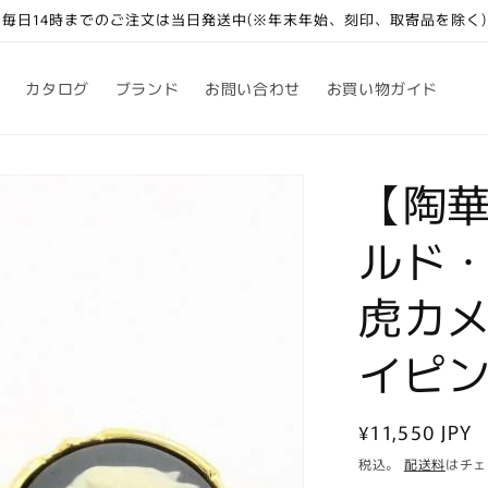
毎日14時までのご注文は当日発送中(※年末年始、刻印、取寄品を除く)
カタログ
ブランド
お問い合わせ
お買い物ガイド
【陶華
ルド
虎カ
イピン
通
¥11,550 JPY
常
税込。
配送料
はチェ