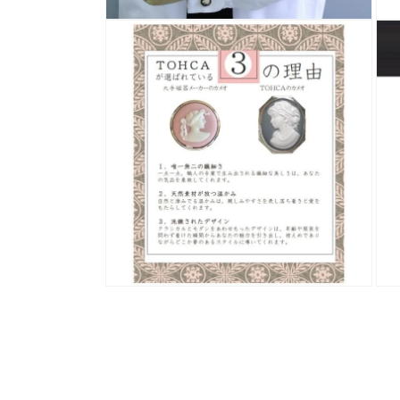
モ
モ
ー
ー
ダ
ダ
ル
ル
で
で
メ
メ
デ
デ
ィ
ィ
ア
ア
(4)
(5)
を
を
開
開
く
く
モ
モ
ー
ー
ダ
ダ
ル
ル
で
で
メ
メ
デ
デ