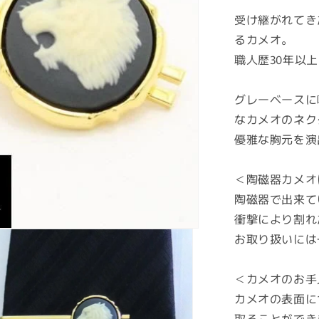
価
受け継がれてき
格
るカメオ。
職人歴30年以
グレーベースに
なカメオのネク
優雅な胸元を演
＜陶磁器カメオ
陶磁器で出来て
衝撃により割れ
お取り扱いには
＜カメオのお手
カメオの表面に
取ることができ