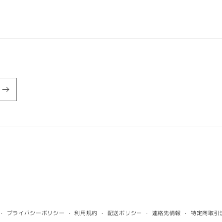
ン)
の
数
量
を
減
ら
す
プライバシーポリシー
利用規約
配送ポリシー
連絡先情報
特定商取引