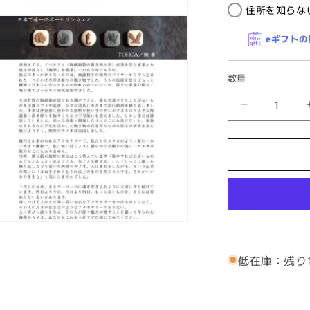
住所を知らな
eギフト
数量
【陶
華・
TOHCA】
ゴ
ー
ル
ド・
ラ
ウ
低在庫：残り
ン
ド
吠