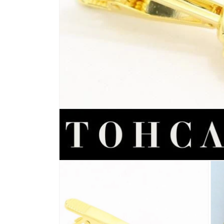
モ
ー
ダ
ル
で
メ
デ