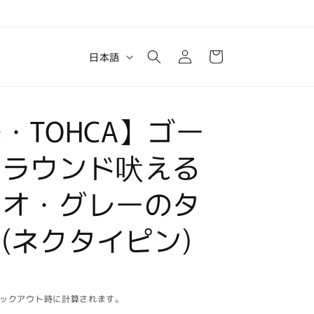
ロ
カ
グ
言
ー
日本語
イ
語
ト
ン
・TOHCA】ゴー
・ラウンド吠える
メオ・グレーのタ
(ネクタイピン)
ックアウト時に計算されます。