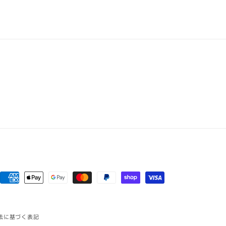
ン)
の
数
量
を
増
や
す
決
済
方
法に基づく表記
法