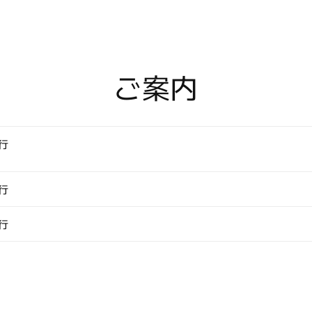
え
る
虎
カ
メ
ご案内
オ・
グ
レ
ー
行
の
タ
イ
行
ピ
ン
行
(ネ
ク
タ
イ
ピ