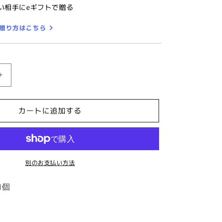
い相手にeギフトで贈る
の贈り方はこちら
【陶
華・
TOHCA】
カートに追加する
ゴ
ー
ル
ド・
別のお支払い方法
ラ
ウ
1個
ン
ド
吠