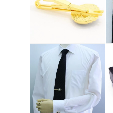
ィ
ア
(1)
を
開
く
モ
モ
ー
ー
ダ
ダ
ル
ル
で
で
メ
メ
デ
デ
ィ
ィ
ア
ア
(2)
(3)
を
を
開
開
く
く