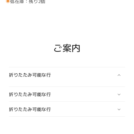
低在庫：残り2個
と
と
ユ
ユ
ニ
ニ
オ
オ
ン
ン
ジ
ジ
ご案内
ャ
ャ
ッ
ッ
ク
ク
の
の
タ
タ
折りたたみ可能な行
イ
イ
ピ
ピ
折りたたみ可能な行
ン
ン
(ネ
(ネ
折りたたみ可能な行
ク
ク
タ
タ
イ
イ
ピ
ピ