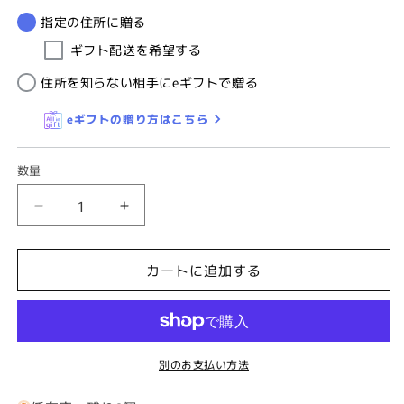
指定の住所に贈る
ギフト配送を希望する
住所を知らない相手にeギフトで贈る
eギフトの贈り方はこちら
数量
グ
グ
レ
レ
ー
ー
カートに追加する
ト
ト
ブ
ブ
リ
リ
テ
テ
別のお支払い方法
ン
ン
島
島