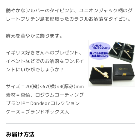
価
格
艶やかなシルバーのタイピンに、ユニオンジャック柄のグ
レートブリテン島を形取ったカラフルお洒落なタイピン。
胸元を華やかに飾ります。
イギリス好きさんへのプレゼント、
イベントなどでのお洒落なワンポイ
ントにいかがでしょうか？
サイズ＝20(縦)×67(横)×4(厚み)mm
素材＝真鍮、ロジウムコーティング
ブランド＝Dandeonコレクション
ケース＝ブランドボックス入
お届け方法