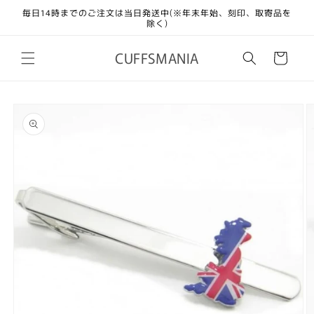
コンテ
毎日14時までのご注文は当日発送中(※年末年始、刻印、取寄品を
ンツに
除く)
進む
カ
CUFFSMANIA
ー
ト
商品情
報にス
キップ