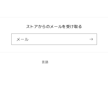
ン)
ン)
の
の
数
数
量
量
ストアからのメールを受け取る
を
を
減
増
ら
や
メール
す
す
言語
日本語
決
済
© 2026,
CUFFSMANIA
Powered by Shopify
方
返金ポリシー
法
プライバシーポリシー
利用規約
配送ポリシー
連絡先情報