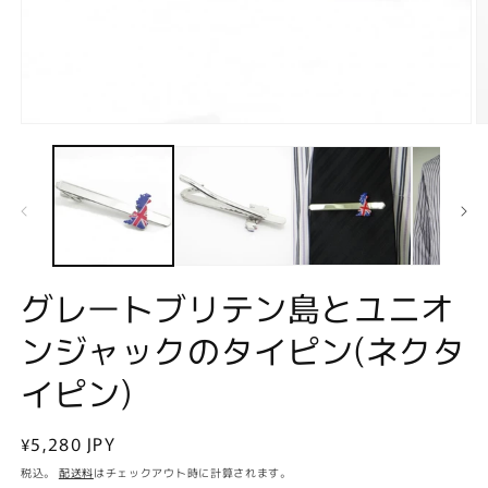
モ
ー
ダ
ル
で
メ
デ
ィ
ア
グレートブリテン島とユニオ
(1)
(2
を
ンジャックのタイピン(ネクタ
開
く
イピン)
通
¥5,280 JPY
常
税込。
配送料
はチェックアウト時に計算されます。