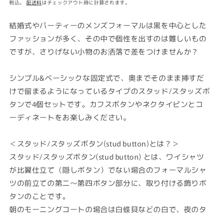
常
税込。
配送料
はチェックアウト時に計算されます。
価
格
結婚式やパーティーのメンズフォーマルは黒を中心とした
ファッションが多く、その中で個性を出すのは難しいもの
ですが、さりげない小物のお洒落で差をつけませんか？
シンプル&ベーシックな固定式で、奥までそのまま挿すだ
けで留まるようになっているタイプのスタッド/スタッズボ
タンで4個セットです。カフスボタンやネクタイピンとコ
ーディネートをお楽しみください。
＜スタッド/スタッズボタン(stud button)とは？＞
スタッド/スタッズボタン(stud button) とは、ワイシャツ
が比翼仕立て（隠しボタン）でない場合のフォーマルシャ
ツの前立ての第二～第四ボタン部分に、取り付ける飾りボ
タンのことです。
朝のモーニングコートの場合は白蝶貝などの白で、夜のタ