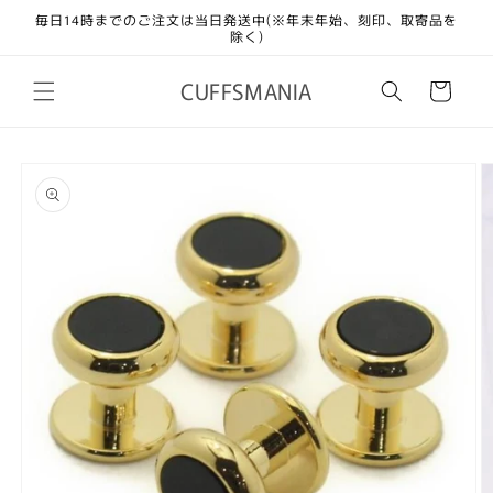
コンテ
毎日14時までのご注文は当日発送中(※年末年始、刻印、取寄品を
ンツに
除く)
進む
カ
CUFFSMANIA
ー
ト
商品情
報にス
キップ