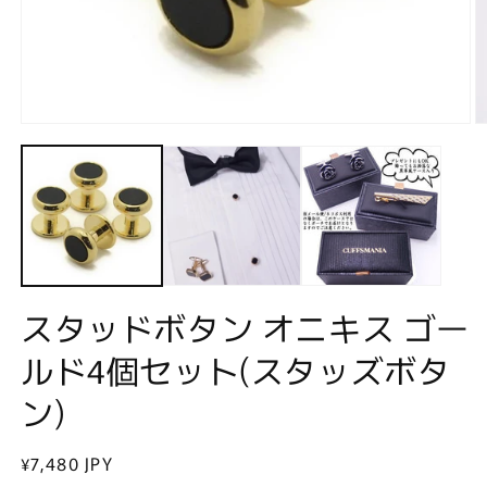
モ
ー
ダ
ル
で
メ
デ
ィ
ア
(1)
(2
スタッドボタン オニキス ゴー
を
開
ルド4個セット(スタッズボタ
く
ン)
通
¥7,480 JPY