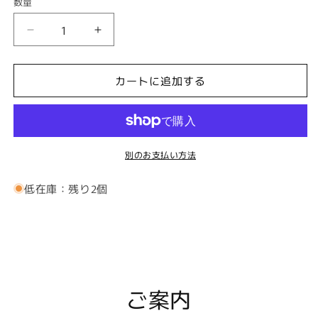
数量
ス
ス
タ
タ
ッ
ッ
カートに追加する
ド
ド
ボ
ボ
タ
タ
ン
ン
別のお支払い方法
オ
オ
ニ
ニ
低在庫：残り2個
キ
キ
ス
ス
ゴ
ゴ
ー
ー
ル
ル
ド
ド
ご案内
4
4
個
個