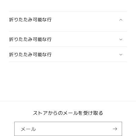
セ
セ
ッ
ッ
ト
ト
折りたたみ可能な行
(ス
(ス
タ
タ
折りたたみ可能な行
ッ
ッ
ズ
ズ
ボ
ボ
折りたたみ可能な行
タ
タ
ン)
ン)
の
の
数
数
量
量
を
を
減
増
ら
ストアからのメールを受け取る
や
す
す
メール