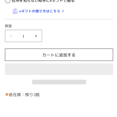
住所を知らない相手にeギフトで贈る
eギフトの贈り方はこちら
数量
全
全
5
5
種
種
カートに追加する
×2
×2
色・
色・
ラ
ラ
ピ
ピ
ス
ス
ラ
ラ
ズ
ズ
低在庫：残り2個
リ・
リ・
マ
マ
ラ
ラ