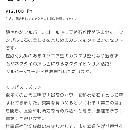
通
¥12,100 JPY
常
税込。
配送料
はチェックアウト時に計算されます。
価
格
艶やかなシルバーorゴールドに天然石が埋め込まれた、シ
ンプルに石の美しさを楽しめるカフス＆タイピンのセット
です。
程好く丸みのあるスクエア型のカフスは堅くなり過ぎず、
石がネクタイの挿し色になるネクタイピンは大活躍!
シルバー×ゴールドをお選びいただけます。
＜ラピスラズリ＞
数多くの古代文明で「最高のパワーを秘めた石」として尊
ばれてきました。真実を見つめるといわれる「第三の目」
を開き、直感や判断力を高め成功へと導き、悪運を断ち幸
運を引き寄せます。
仕事運や学業成就のお守りとして、また幸運を呼び寄せる