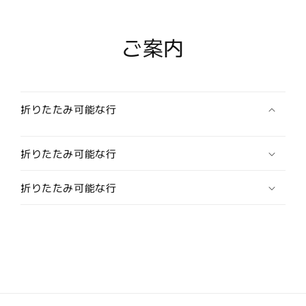
カ
カ
イ
イ
ト・
ト・
ご案内
虎
虎
目
目
石・
石・
ジ
ジ
折りたたみ可能な行
ャ
ャ
ス
ス
パ
パ
折りたたみ可能な行
ー・
ー・
ロ
ロ
折りたたみ可能な行
ー
ー
ド
ド
ナ
ナ
イ
イ
ト
ト
の
の
ス
ス