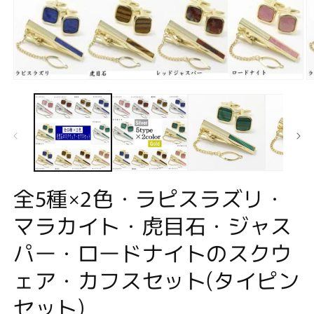
モ
ー
ダ
ル
で
メ
デ
ィ
ア
全5種×2色・ラピスラズリ・
(1)
(2
を
マラカイト・虎目石・ジャス
開
く
パー・ロードナイトのスクウ
ェア・カフスセット(タイピン
セット)