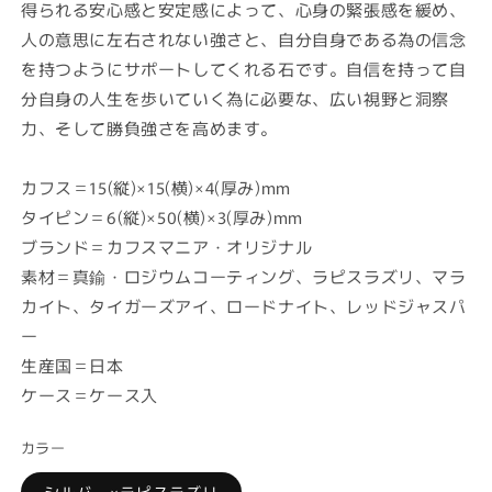
得られる安心感と安定感によって、心身の緊張感を緩め、
人の意思に左右されない強さと、自分自身である為の信念
を持つようにサポートしてくれる石です。自信を持って自
分自身の人生を歩いていく為に必要な、広い視野と洞察
力、そして勝負強さを高めます。
カフス＝15(縦)×15(横)×4(厚み)mm
タイピン＝6(縦)×50(横)×3(厚み)mm
ブランド＝カフスマニア・オリジナル
素材＝真鍮・ロジウムコーティング、ラピスラズリ、マラ
カイト、タイガーズアイ、ロードナイト、レッドジャスパ
ー
生産国＝日本
ケース＝ケース入
カラー
シルバー×ラピスラズリ