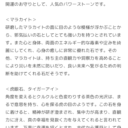
開運のお守りとして、人気のパワーストーンです。
＜マラカイト＞
研磨したマラカイトの面に目のような模様が浮かぶことか
ら、邪気払いの石としてとても強い力を持つとされていま
す。また心と身体、両面のエネルギー的な毒素や淀みを綺
麗にしてくれ、心身の癒しに非常に優れた石です。その
他、マラカイトは、持ち主の直観力や洞察力を高めること
により災いを未然に防いだり、良い未来へ繋がるための判
断を助けてくれる石だそうです。
＜虎眼石、タイガーアイ＞
角度を変えるとクルクルと色変わりする茶色の光沢は、ま
るで意思を持ち、心を探る虎の目のようです。この石を身
に着けると、精神が研ぎ澄まされ、集中力が高まり、直観
力に冴え、真の幸福を見抜く力を与えてくれると言われて
います。万事に幸運を招くとされ、古代から護符として身