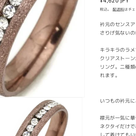
通
¥4,620 JPY
常
税込。
配送料
はチェ
価
衿元のセンスア
格
さりげ気ないの
キラキラのラメ
クリアストーン
リング。二種類
れます。
いつもの衿元に
襟元が一気に華
ネクタイだけで
して着けてもい