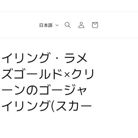
ロ
カ
グ
言
ー
日本語
イ
語
ト
ン
タイリング・ラメ
ズゴールド×クリ
トーンのゴージャ
イリング(スカー