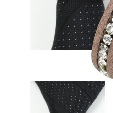
モ
ー
ダ
ル
で
メ
デ