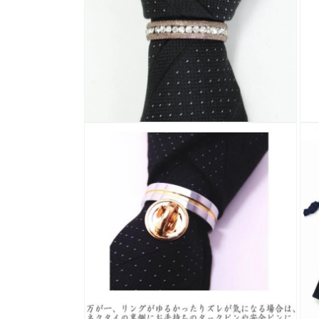
ィ
ア
(1)
を
開
く
モ
モ
ー
ー
ダ
ダ
ル
ル
で
で
メ
メ
デ
デ
ィ
ィ
ア
ア
(2)
(3)
を
を
開
開
く
く