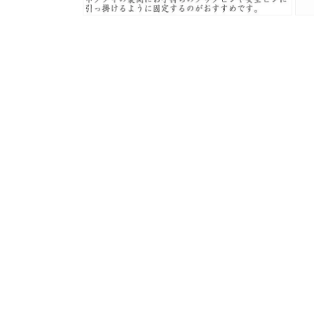
モ
モ
ー
ー
ダ
ダ
ル
ル
で
で
メ
メ
デ
デ
ィ
ィ
ア
ア
(4)
(5)
を
を
開
開
く
く