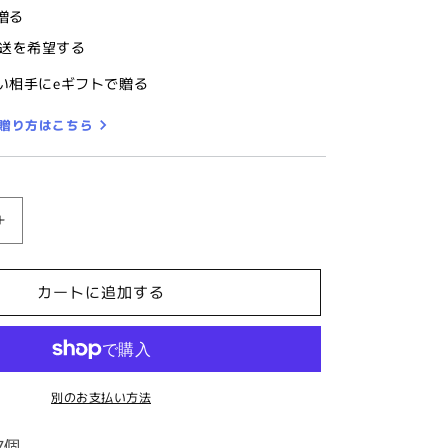
贈る
送を希望する
い相手にeギフトで贈る
の贈り方はこちら
ネ
ク
タ
カートに追加する
イ
リ
ン
グ・
別のお支払い方法
ラ
メ
7個
ブ