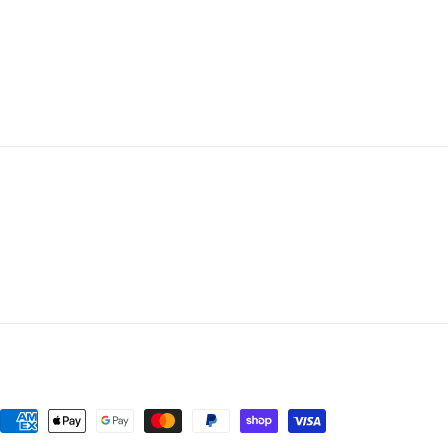
ジ
ャ
ス
な
タ
イ
リ
ン
グ
(ス
カ
ー
フ
留)
の
数
量
を
決
増