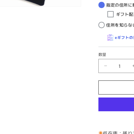
指定の住所に
ギフト配
住所を知らな
eギフト
数量
ネ
ク
タ
イ
リ
ン
グ・
ラ
メ
低在庫：残り
ブ