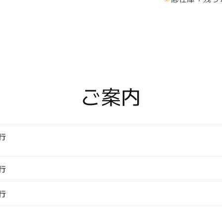
ロ
ン
ズ
ゴ
ー
ル
ド
ご案内
×
ク
リ
ア
行
ス
ト
ー
行
ン
の
行
ゴ
ー