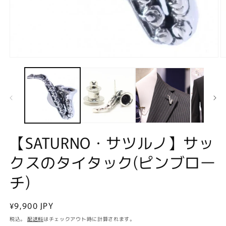
モ
ー
ダ
ル
で
メ
デ
ィ
ア
【SATURNO・サツルノ】サッ
(1)
(2
を
クスのタイタック(ピンブロー
開
く
チ)
通
¥9,900 JPY
常
税込。
配送料
はチェックアウト時に計算されます。