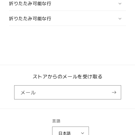
折りたたみ可能な行
数
数
量
量
折りたたみ可能な行
を
を
減
増
ら
や
す
す
ストアからのメールを受け取る
メール
言語
日本語