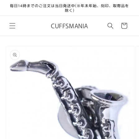
コンテ
毎日14時までのご注文は当日発送中(※年末年始、刻印、取寄品を
ンツに
除く)
進む
カ
CUFFSMANIA
ー
ト
商品情
報にス
キップ