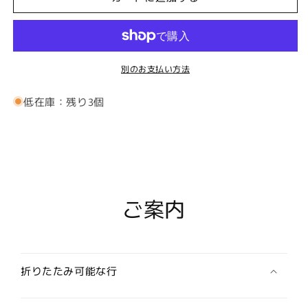
ル
ル
ノ】
ノ】
サ
サ
ッ
ッ
別のお支払い方法
ク
ク
ス
ス
低在庫：残り3個
の
の
タ
タ
イ
イ
タ
タ
ッ
ッ
ク
ク
ご案内
(ピ
(ピ
ン
ン
ブ
ブ
ロ
ロ
ー
ー
折りたたみ可能な行
チ)
チ)
の
の