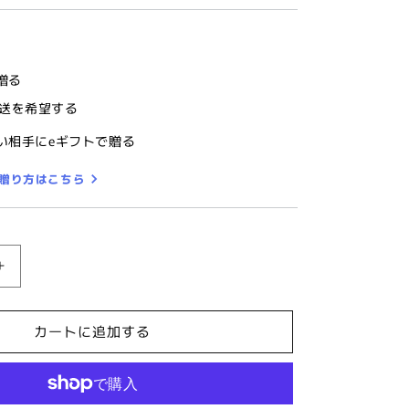
贈る
送を希望する
い相手にeギフトで贈る
の贈り方はこちら
高
級
オ
カートに追加する
ー
ダ
ー
シ