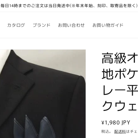
毎日14時までのご注文は当日発送中(※年末年始、刻印、取寄品を除く)
カタログ
ブランド
お問い合わせ
お買い物ガイド
高級
地ポ
レー
クウ
通
¥1,980 JPY
常
税込。
配送料
はチェ