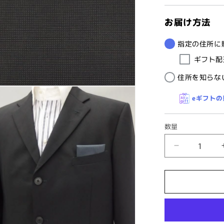
お届け方法
指定の住所に
ギフト配
住所を知らな
eギフト
数量
高
級
オ
ー
ダ
ー
シ