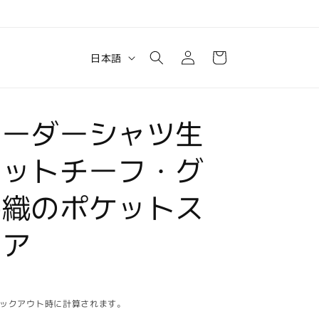
ロ
カ
グ
言
ー
日本語
イ
語
ト
ン
オーダーシャツ生
ケットチーフ・グ
平織のポケットス
ェア
ックアウト時に計算されます。