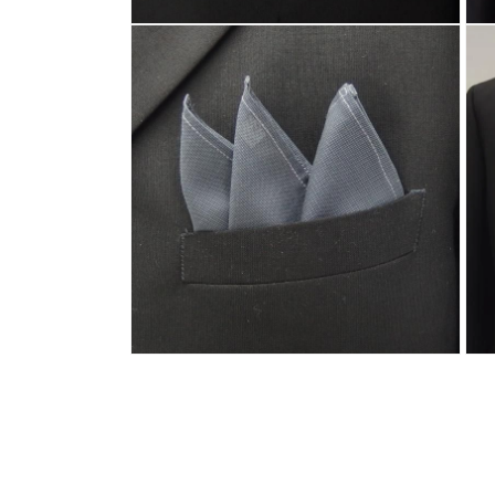
モ
モ
ー
ー
ダ
ダ
ル
ル
で
で
メ
メ
デ
デ
ィ
ィ
ア
ア
(4)
(5)
を
を
開
開
く
く
モ
モ
ー
ー
ダ
ダ
ル
ル
で
で
メ
メ
デ
デ