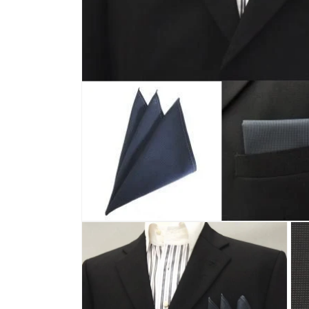
モ
ー
ダ
ル
で
メ
デ