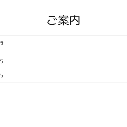
ケ
ッ
ご案内
ト
ス
ク
ウ
行
ェ
ア
の
行
数
量
行
を
減
ら
す