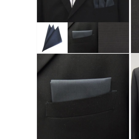
ィ
ア
(1)
を
開
く
モ
モ
ー
ー
ダ
ダ
ル
ル
で
で
メ
メ
デ
デ
ィ
ィ
ア
ア
(2)
(3)
を
を
開
開
く
く