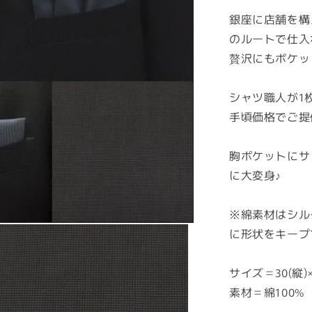
価
銀座に店舗を構
格
のルートで仕入
贅沢にもポケッ
シャツ職人が1
手頃価格でご提
胸ポケットにサ
に大変身♪
※綿素材はシル
に形状をキープ
サイズ＝30(縦)×
素材＝綿100%