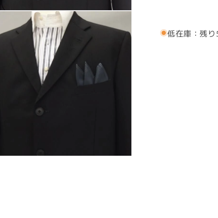
ャ
ツ
低在庫：残り
生
地
ポ
ケ
ッ
ト
チ
ー
フ・
グ
レ
ー
平
織
の
ポ