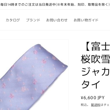
毎日14時までのご注文は当日発送中(※年末年始、刻印、取寄品を除く)
カタログ
ブランド
お問い合わせ
お買い物ガイド
【富
桜吹
ジャ
タイ
通
¥6,600 JPY
常
税込。
配送料
はチェ