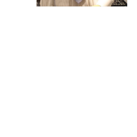
モ
ー
ダ
ル
で
メ
デ
ィ
ア
(4)
を
開
く