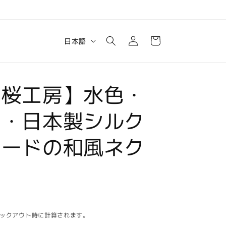
ロ
カ
グ
言
ー
日本語
イ
語
ト
ン
士桜工房】水色・
雪・日本製シルク
カードの和風ネク
ックアウト時に計算されます。