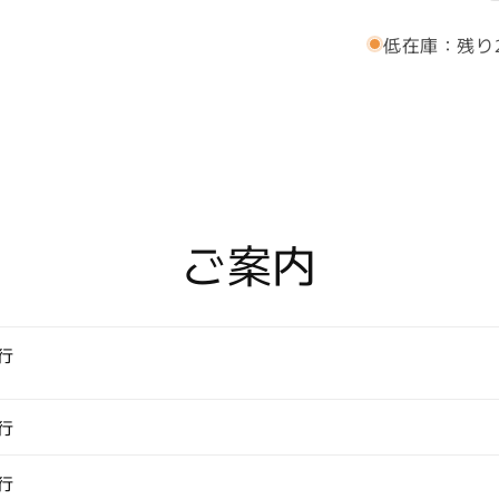
吹
低在庫：残り
雪・
日
本
製
シ
ル
ク
ジ
ご案内
ャ
カ
ー
ド
行
の
和
風
行
ネ
ク
行