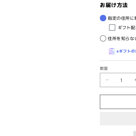
お届け方法
指定の住所に
ギフト配
住所を知らな
eギフト
数量
【富
士
桜
工
房】
水
色・
桜