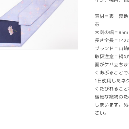
素材＝表・裏地
芯
大剣の幅＝85m
長さ全長＝142
ブランド＝山崎
取扱注意＝絹の
面がケバ立ちま
くあぶることで
1日使用したネ
くたびれること
繊細な織物のた
しまいます。汚
さい。