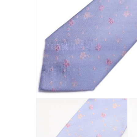
モ
ー
ダ
ル
で
メ
デ