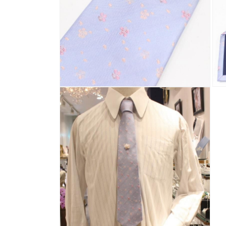
ィ
ア
(1)
を
開
く
モ
モ
ー
ー
ダ
ダ
ル
ル
で
で
メ
メ
デ
デ
ィ
ィ
ア
ア
(2)
(3)
を
を
開
開
く
く