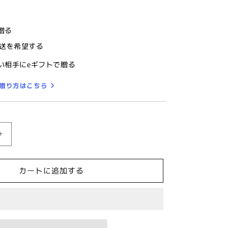
贈る
送を希望する
い相手にeギフトで贈る
の贈り方はこちら
【富
士
桜
カートに追加する
工
房】
水
色・
桜