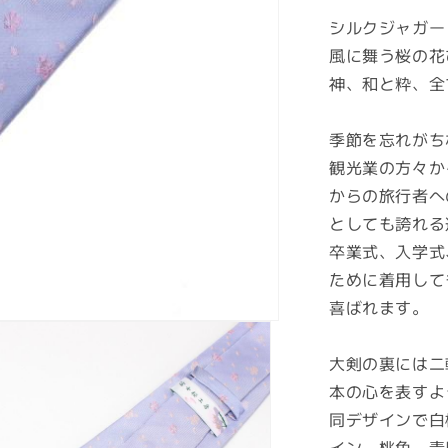
価
シルクジャガー
格
風に舞う桜の花
神、和と粋、全
季節を忘れがち
観光業の方々か
からの旅行者へ
としても誇れる
卒業式、入学式
ために着用して
喜ばれます。
大剣の裏には二
本の心を表すよ
同デザインで白
イン、桃色、青