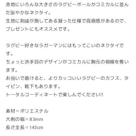
格
赤地にいろんな大きさのラグビーボールがコミカルに並ん
だ賑やかなネクタイ。
生地に刺繍が施してある凝った仕様で高級感があるので、
プレゼントにもオススメです。
ラグビー好きなラガーマンにはもってこいのネクタイで
す。
ちょっと派手目のデザインがコミカルに胸元の視線を奪い
ます。
お揃いで着けると、よりカッコいいラグビーのカフス、タ
イピン、靴下もあります。
トータルコーディネートで楽しんでください!!
素材＝ポリエステル
大剣の幅＝83mm
長さ全長＝143cm