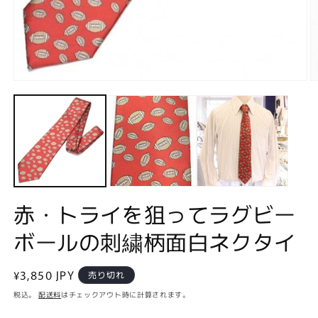
モ
ー
ダ
ル
で
メ
デ
ィ
ア
(1)
(2
赤・トライを狙ってラグビー
を
開
ボールの刺繍柄面白ネクタイ
く
通
¥3,850 JPY
売り切れ
常
税込。
配送料
はチェックアウト時に計算されます。
価