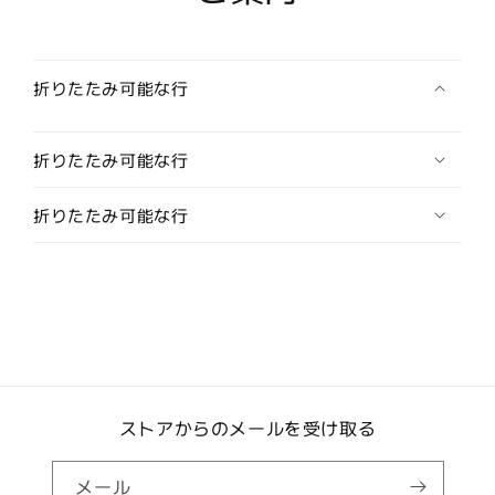
刺
刺
繍
繍
柄
柄
面
面
折りたたみ可能な行
白
白
ネ
ネ
折りたたみ可能な行
ク
ク
タ
タ
折りたたみ可能な行
イ
イ
の
の
数
数
量
量
を
を
減
増
ら
や
す
す
ストアからのメールを受け取る
メール