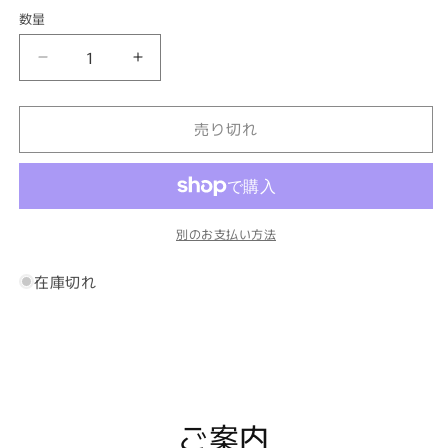
数量
赤・
赤・
ト
ト
ラ
ラ
売り切れ
イ
イ
を
を
狙
狙
っ
っ
別のお支払い方法
て
て
ラ
ラ
在庫切れ
グ
グ
ビ
ビ
ー
ー
ボ
ボ
ー
ー
ル
ル
ご案内
の
の