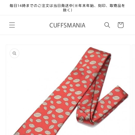
コンテ
毎日14時までのご注文は当日発送中(※年末年始、刻印、取寄品を
ンツに
除く)
進む
カ
CUFFSMANIA
ー
ト
商品情
報にス
キップ