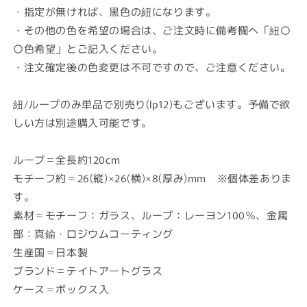
・指定が無ければ、黒色の紐になります。
・その他の色を希望の場合は、ご注文時に備考欄へ「紐〇
〇色希望」とご記入ください。
・注文確定後の色変更は不可ですので、ご注意ください。
紐/ループのみ単品で別売り(lp12)もございます。予備で欲
しい方は別途購入可能です。
ループ＝全長約120cm
モチーフ約＝26(縦)×26(横)×8(厚み)mm ※個体差ありま
す。
素材＝モチーフ：ガラス、ループ：レーヨン100％、金属
部：真鍮・ロジウムコーティング
生産国＝日本製
ブランド＝テイトアートグラス
ケース＝ボックス入