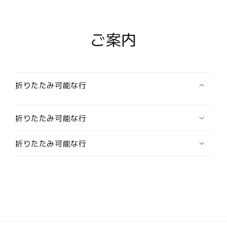
ル
ル
ー
ー
プ
プ
ご案内
タ
タ
イ
イ
ポ
ポ
ー
ー
折りたたみ可能な行
ラ
ラ
ー
ー
タ
タ
折りたたみ可能な行
イ
イ
ポ
ポ
折りたたみ可能な行
ロ
ロ
タ
タ
イ
イ
ボ
ボ
ロ
ロ
タ
タ
イ
イ