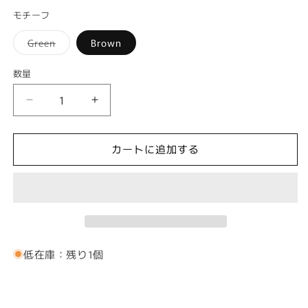
モチーフ
バ
Green
Brown
リ
エ
ー
数量
シ
ョ
ン
テ
テ
は
売
イ
イ
り
切
ト
ト
れ
カートに追加する
ア
ア
て
い
ー
ー
る
か
ト
ト
販
売
グ
グ
で
ラ
ラ
き
ま
ス
ス
せ
低在庫：残り1個
ん
4
4
全
全
2
2
色
色