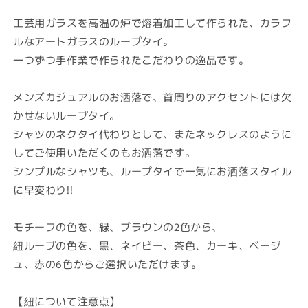
価
格
工芸用ガラスを高温の炉で熔着加工して作られた、カラフ
ルなアートガラスのループタイ。
一つずつ手作業で作られたこだわりの逸品です。
メンズカジュアルのお洒落で、首周りのアクセントには欠
かせないループタイ。
シャツのネクタイ代わりとして、またネックレスのように
してご使用いただくのもお洒落です。
シンプルなシャツも、ループタイで一気にお洒落スタイル
に早変わり!!
モチーフの色を、緑、ブラウンの2色から、
紐ループの色を、黒、ネイビー、茶色、カーキ、ベージ
ュ、赤の6色からご選択いただけます。
【紐について注意点】