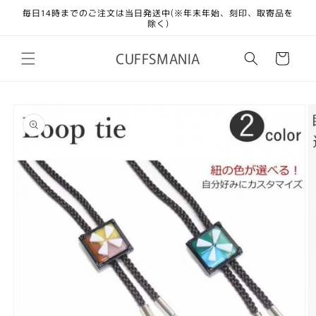
コンテ
毎日14時までのご注文は当日発送中(※年末年始、刻印、取寄品を
ンツに
除く)
進む
カ
CUFFSMANIA
ー
ト
商品情
報にス
キップ