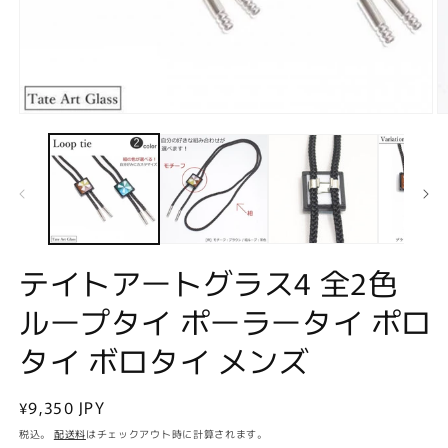
モ
ー
ダ
ル
で
メ
デ
ィ
ア
テイトアートグラス4 全2色
(1)
(2
を
ループタイ ポーラータイ ポロ
開
く
タイ ボロタイ メンズ
通
¥9,350 JPY
常
税込。
配送料
はチェックアウト時に計算されます。