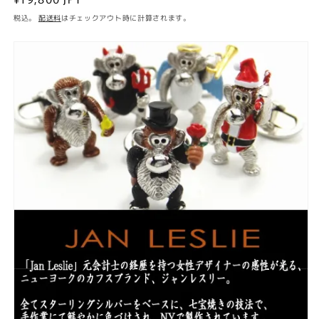
常
税込。
配送料
はチェックアウト時に計算されます。
価
格