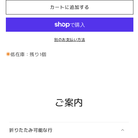
メ
メ
カートに追加する
リ
リ
カ
カ
ン
ン
カ
カ
別のお支払い方法
ラ
ラ
ー
ー
低在庫：残り1個
イ
イ
ー
ー
ジ
ジ
ー
ー
☆
☆
ラ
ラ
ご案内
イ
イ
ダ
ダ
ー
ー
の
の
カ
カ
折りたたみ可能な行
フ
フ