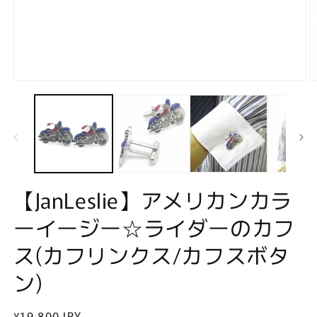
モ
ー
ダ
ル
で
メ
デ
ィ
ア
【JanLeslie】アメリカンカラ
(1)
(2
を
ーイージー☆ライダーのカフ
開
く
ス(カフリンクス/カフスボタ
ン)
通
¥19,800 JPY