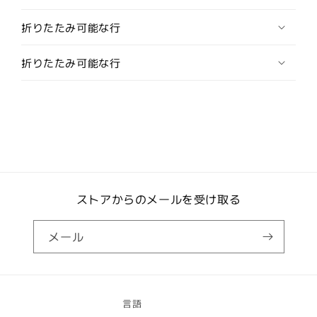
ス
ス
折りたたみ可能な行
(カ
(カ
フ
フ
折りたたみ可能な行
リ
リ
ン
ン
ク
ク
ス/
ス/
カ
カ
フ
フ
ス
ス
ボ
ボ
ストアからのメールを受け取る
タ
タ
ン)
ン)
の
の
メール
数
数
量
量
を
を
減
増
言語