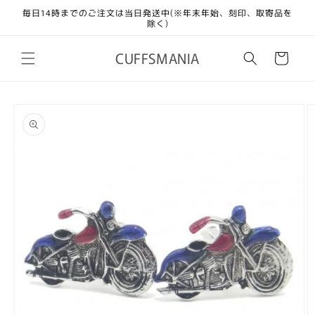
コンテ
毎日14時までのご注文は当日発送中(※年末年始、刻印、取寄品を
ンツに
除く)
進む
カ
CUFFSMANIA
ー
ト
商品情
報にス
キップ