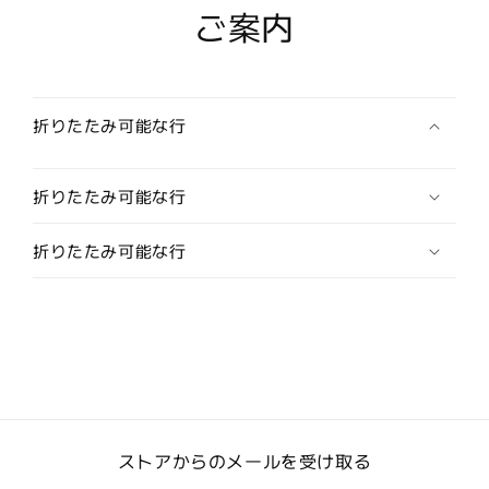
ご案内
リ
リ
ン
ン
ク
ク
ス/
ス/
カ
カ
折りたたみ可能な行
フ
フ
ス
ス
折りたたみ可能な行
ボ
ボ
タ
タ
折りたたみ可能な行
ン）
ン）
の
の
数
数
量
量
を
を
減
増
ら
や
す
す
ストアからのメールを受け取る