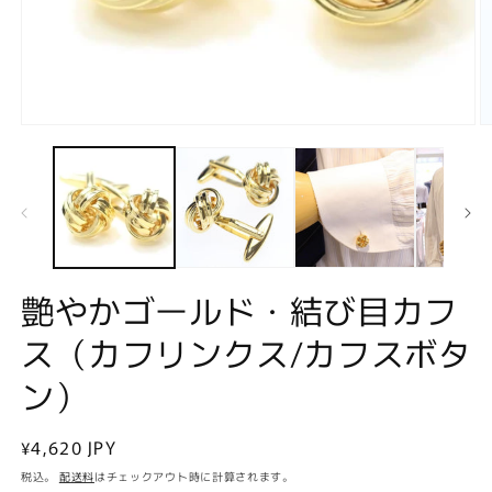
モ
ー
ダ
ル
で
メ
デ
ィ
ア
艶やかゴールド・結び目カフ
(1)
(2
を
ス（カフリンクス/カフスボタ
開
く
ン）
通
¥4,620 JPY
常
税込。
配送料
はチェックアウト時に計算されます。