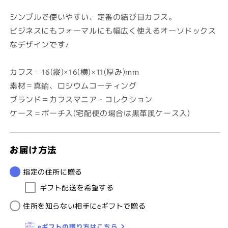
価
格
シンプルで使いやすい、定番の結び目カフス。
ビジネスにもフォーマルにも幅広く使えるオーソドックス
なデザインです♪
カフス＝16(縦)×16(横)×11(厚み)mm
素材＝真鍮、ロジウムコーティング
ブランド＝カフスマニア・コレクション
ケース＝ポーチ入(宅配便の場合は黒革風ケース入)
お届け方法
指定の住所に贈る
ギフト配送を希望する
住所を知らない相手にeギフトで贈る
eギフトの贈り方はこちら