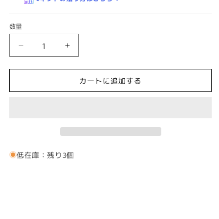
数量
艶
艶
や
や
か
か
カートに追加する
ゴ
ゴ
ー
ー
ル
ル
ド・
ド・
結
結
び
び
低在庫：残り3個
目
目
カ
カ
フ
フ
ス
ス
（カ
（カ
フ
フ