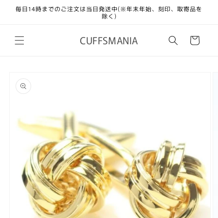
コンテ
毎日14時までのご注文は当日発送中(※年末年始、刻印、取寄品を
ンツに
除く)
進む
カ
CUFFSMANIA
ー
ト
商品情
報にス
キップ