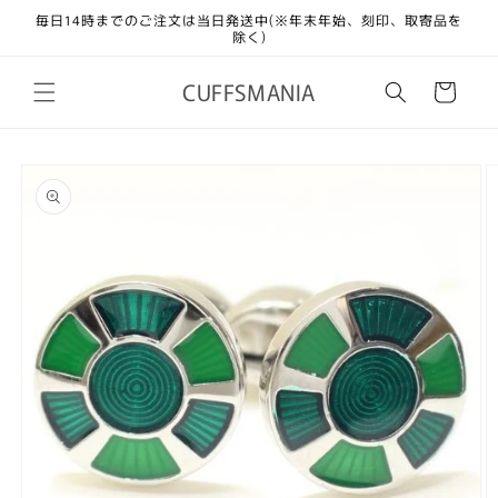
コンテ
毎日14時までのご注文は当日発送中(※年末年始、刻印、取寄品を
ンツに
除く)
進む
カ
CUFFSMANIA
ー
ト
商品情
報にス
キップ