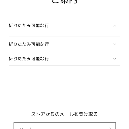
(カ
(カ
フ
フ
リ
リ
ン
ン
折りたたみ可能な行
ク
ク
ス/
ス/
折りたたみ可能な行
カ
カ
フ
フ
ス
ス
折りたたみ可能な行
ボ
ボ
タ
タ
ン)
ン)
の
の
数
数
量
量
を
を
減
ストアからのメールを受け取る
増
ら
や
す
す