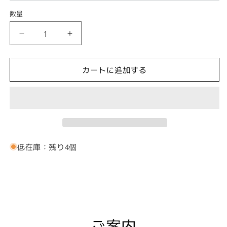
数量
2
2
色
色
の
の
カートに追加する
グ
グ
リ
リ
ー
ー
ン
ン
緑・
緑・
ラ
ラ
低在庫：残り4個
ウ
ウ
ン
ン
ド
ド
の
の
カ
カ
フ
フ
ス
ス
ご案内