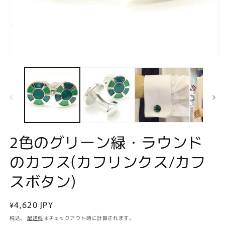
モ
ー
ダ
ル
で
メ
デ
ィ
ア
2色のグリーン緑・ラウンド
(1)
(2
を
のカフス(カフリンクス/カフ
開
く
スボタン)
通
¥4,620 JPY
常
税込。
配送料
はチェックアウト時に計算されます。