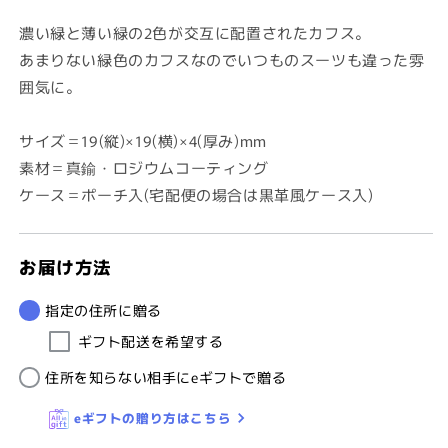
価
格
濃い緑と薄い緑の2色が交互に配置されたカフス。
あまりない緑色のカフスなのでいつものスーツも違った雰
囲気に。
サイズ＝19(縦)×19(横)×4(厚み)mm
素材＝真鍮・ロジウムコーティング
ケース＝ポーチ入(宅配便の場合は黒革風ケース入)
お届け方法
指定の住所に贈る
ギフト配送を希望する
住所を知らない相手にeギフトで贈る
eギフトの贈り方はこちら