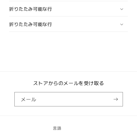
カ
カ
折りたたみ可能な行
フ
フ
ス
ス
折りたたみ可能な行
(カ
(カ
フ
フ
リ
リ
ン
ン
ク
ク
ス/
ス/
カ
カ
フ
フ
ストアからのメールを受け取る
ス
ス
ボ
ボ
タ
タ
メール
ン)
ン)
の
の
数
数
量
量
言語
を
を