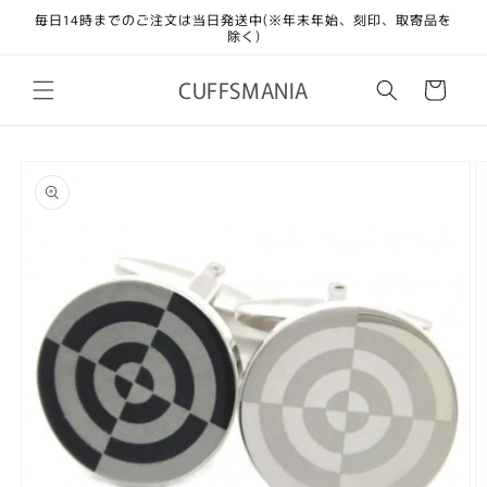
コンテ
毎日14時までのご注文は当日発送中(※年末年始、刻印、取寄品を
ンツに
除く)
進む
カ
CUFFSMANIA
ー
ト
商品情
報にス
キップ