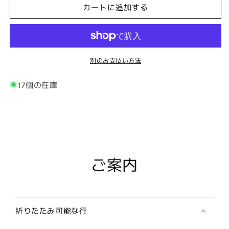
セ
セ
カートに追加する
ン
ン
ス
ス
な
な
魅
魅
別のお支払い方法
力！
力！
レ
レ
17個の在庫
ザ
ザ
ー
ー
タ
タ
ー
ー
ゲ
ゲ
ッ
ッ
ご案内
ト
ト
の
の
シ
シ
ル
ル
バ
バ
折りたたみ可能な行
ー
ー