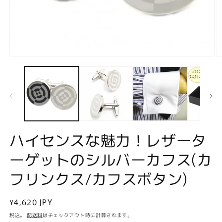
モ
ー
ダ
ル
で
メ
デ
ィ
ア
ハイセンスな魅力！レザータ
(1)
(2
を
ーゲットのシルバーカフス(カ
開
く
フリンクス/カフスボタン)
通
¥4,620 JPY
常
税込。
配送料
はチェックアウト時に計算されます。