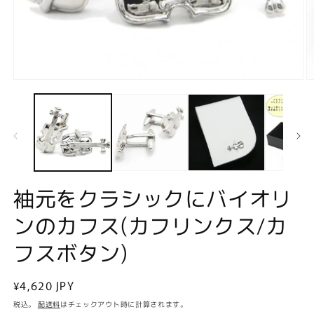
モ
ー
ダ
ル
で
メ
デ
ィ
ア
袖元をクラシックにバイオリ
(1)
(2
を
ンのカフス(カフリンクス/カ
開
く
フスボタン)
通
¥4,620 JPY
常
税込。
配送料
はチェックアウト時に計算されます。