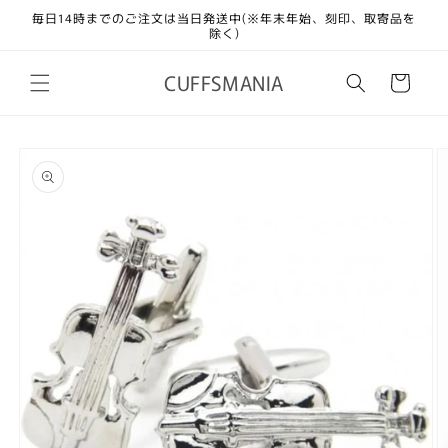
コンテ
毎日14時までのご注文は当日発送中(※年末年始、刻印、取寄品を
ンツに
除く)
進む
カ
CUFFSMANIA
ー
ト
商品情
報にス
キップ