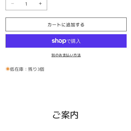
袖
袖
元
元
を
を
カートに追加する
ク
ク
ラ
ラ
シ
シ
ッ
ッ
別のお支払い方法
ク
ク
に
に
低在庫：残り3個
バ
バ
イ
イ
オ
オ
リ
リ
ン
ン
の
の
ご案内
カ
カ
フ
フ
ス
ス