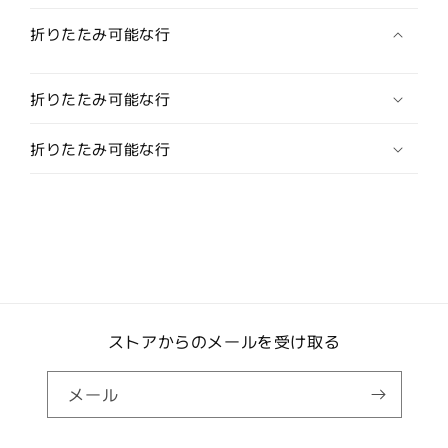
(カ
(カ
フ
フ
折りたたみ可能な行
リ
リ
ン
ン
折りたたみ可能な行
ク
ク
ス/
ス/
折りたたみ可能な行
カ
カ
フ
フ
ス
ス
ボ
ボ
タ
タ
ン)
ン)
の
の
数
数
ストアからのメールを受け取る
量
量
を
を
減
増
メール
ら
や
す
す