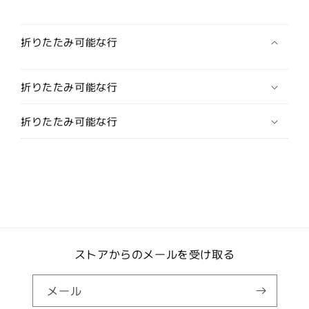
ス/
ス/
カ
カ
フ
フ
折りたたみ可能な行
ス
ス
ボ
ボ
折りたたみ可能な行
タ
タ
ン)
ン)
折りたたみ可能な行
の
の
数
数
量
量
を
を
減
増
ら
や
す
す
ストアからのメールを受け取る
メール