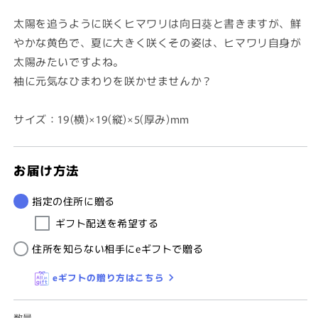
価
格
太陽を追うように咲くヒマワリは向日葵と書きますが、鮮
やかな黄色で、夏に大きく咲くその姿は、ヒマワリ自身が
太陽みたいですよね。
袖に元気なひまわりを咲かせませんか？
サイズ：19(横)×19(縦)×5(厚み)mm
お届け方法
指定の住所に贈る
ギフト配送を希望する
住所を知らない相手にeギフトで贈る
eギフトの贈り方はこちら
数量