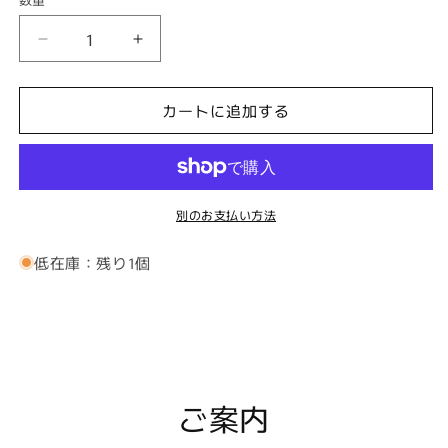
袖
袖
に
に
花・
花・
カートに追加する
華
華
を!!
を!!
ひ
ひ
ま
ま
別のお支払い方法
わ
わ
り
り
低在庫：残り1個
カ
カ
フ
フ
ス
ス
(カ
(カ
フ
フ
リ
リ
ご案内
ン
ン
ク
ク