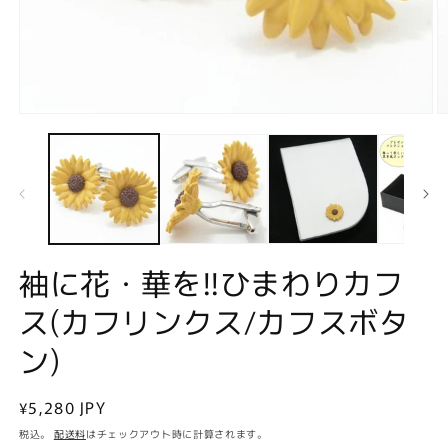
モ
ー
ダ
ル
で
メ
デ
ィ
ア
袖に花・華を!!ひまわりカフ
(1)
(2
を
ス(カフリンクス/カフスボタ
開
く
ン)
通
¥5,280 JPY
常
税込。
配送料
はチェックアウト時に計算されます。