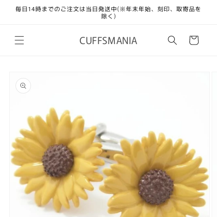
コンテ
毎日14時までのご注文は当日発送中(※年末年始、刻印、取寄品を
ンツに
除く)
進む
カ
CUFFSMANIA
ー
ト
商品情
報にス
キップ